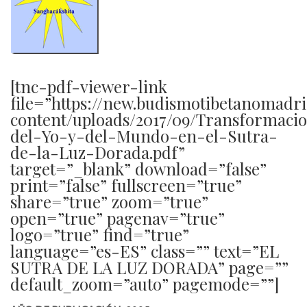
[tnc-pdf-viewer-link
file=”https://new.budismotibetanomadr
content/uploads/2017/09/Transformaci
del-Yo-y-del-Mundo-en-el-Sutra-
de-la-Luz-Dorada.pdf”
target=”_blank” download=”false”
print=”false” fullscreen=”true”
share=”true” zoom=”true”
open=”true” pagenav=”true”
logo=”true” find=”true”
language=”es-ES” class=”” text=”EL
SUTRA DE LA LUZ DORADA” page=””
default_zoom=”auto” pagemode=””]