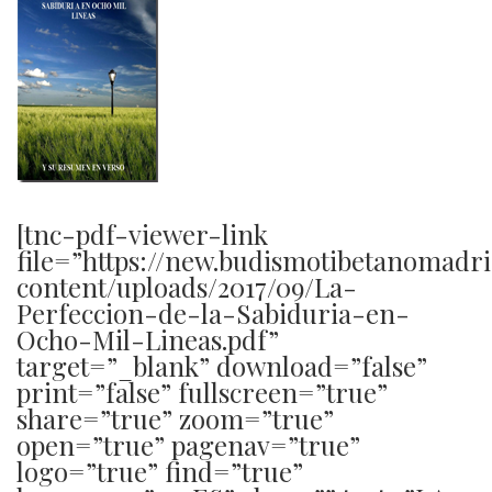
[tnc-pdf-viewer-link
file=”https://new.budismotibetanomadr
content/uploads/2017/09/La-
Perfeccion-de-la-Sabiduria-en-
Ocho-Mil-Lineas.pdf”
target=”_blank” download=”false”
print=”false” fullscreen=”true”
share=”true” zoom=”true”
open=”true” pagenav=”true”
logo=”true” find=”true”