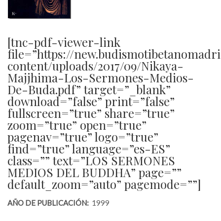
[tnc-pdf-viewer-link
file=”https://new.budismotibetanomadr
content/uploads/2017/09/Nikaya-
Majjhima-Los-Sermones-Medios-
De-Buda.pdf” target=”_blank”
download=”false” print=”false”
fullscreen=”true” share=”true”
zoom=”true” open=”true”
pagenav=”true” logo=”true”
find=”true” language=”es-ES”
class=”” text=”LOS SERMONES
MEDIOS DEL BUDDHA” page=””
default_zoom=”auto” pagemode=””]
AÑO DE PUBLICACIÓN:
1999