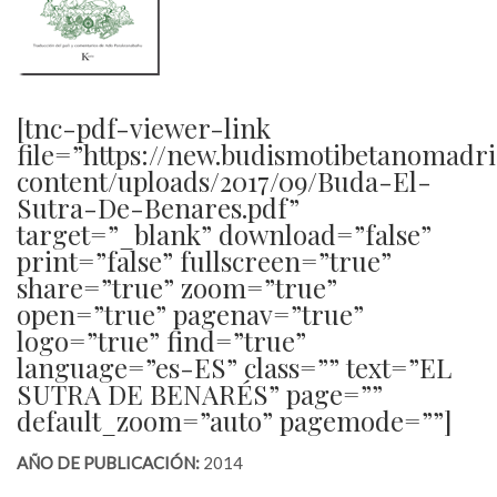
[tnc-pdf-viewer-link
file=”https://new.budismotibetanomadr
content/uploads/2017/09/Buda-El-
Sutra-De-Benares.pdf”
target=”_blank” download=”false”
print=”false” fullscreen=”true”
share=”true” zoom=”true”
open=”true” pagenav=”true”
logo=”true” find=”true”
language=”es-ES” class=”” text=”EL
SUTRA DE BENARÉS” page=””
default_zoom=”auto” pagemode=””]
AÑO DE PUBLICACIÓN:
2014