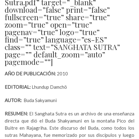
Sutra.pdf” target=”_blank”
download=”false” print=”false”
fullscreen=”true” share=”true”
zoom=”true” open=”true”
pagenav=”true” logo=”true”
find=”true” language=”es-ES”
class=”” text=”SANGHATA SUTRA”
page=”” default_zoom=”auto”
pagemode=””]
AÑO DE PUBLICACIÓN:
2010
EDITORIAL:
Lhundup Damchö
AUTOR:
Buda Sakyamuni
RESUMEN:
El Sanghata Sutra es un archivo de una enseñanza
directa que dió el Buda Shakyamuni en la montaña Pico del
Buitre en Rajagriha. Este discurso del Buda, como todos los
sutras Mahayana, fue memorizado por sus discípulos y luego