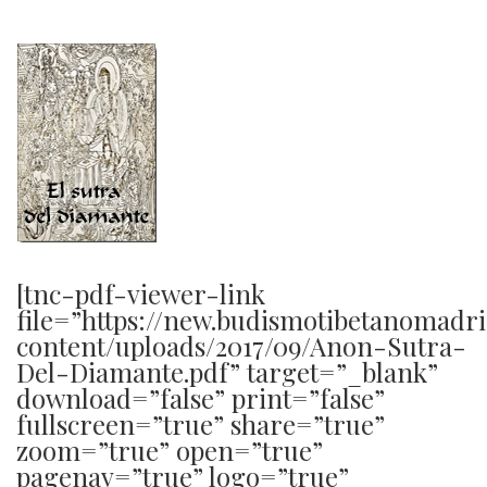
[tnc-pdf-viewer-link
file=”https://new.budismotibetanomadr
content/uploads/2017/09/Anon-Sutra-
Del-Diamante.pdf” target=”_blank”
download=”false” print=”false”
fullscreen=”true” share=”true”
zoom=”true” open=”true”
pagenav=”true” logo=”true”