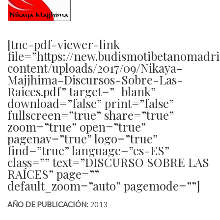
[tnc-pdf-viewer-link
file=”https://new.budismotibetanomadr
content/uploads/2017/09/Nikaya-
Majjhima-Discursos-Sobre-Las-
Raices.pdf” target=”_blank”
download=”false” print=”false”
fullscreen=”true” share=”true”
zoom=”true” open=”true”
pagenav=”true” logo=”true”
find=”true” language=”es-ES”
class=”” text=”DISCURSO SOBRE LAS
RAÍCES” page=””
default_zoom=”auto” pagemode=””]
AÑO DE PUBLICACIÓN:
2013