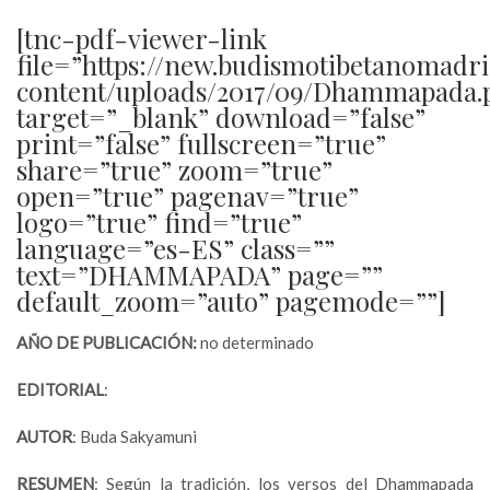
[tnc-pdf-viewer-link
file=”https://new.budismotibetanomadr
content/uploads/2017/09/Dhammapada.
target=”_blank” download=”false”
print=”false” fullscreen=”true”
share=”true” zoom=”true”
open=”true” pagenav=”true”
logo=”true” find=”true”
language=”es-ES” class=””
text=”DHAMMAPADA” page=””
default_zoom=”auto” pagemode=””]
AÑO DE PUBLICACIÓN:
no determinado
EDITORIAL
:
AUTOR
: Buda Sakyamuni
RESUMEN
: Según la tradición, los versos del Dhammapada