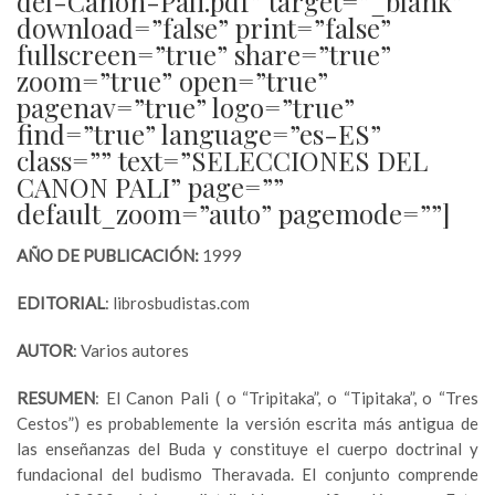
del-Canon-Pali.pdf” target=”_blank”
download=”false” print=”false”
fullscreen=”true” share=”true”
zoom=”true” open=”true”
pagenav=”true” logo=”true”
find=”true” language=”es-ES”
class=”” text=”SELECCIONES DEL
CANON PALI” page=””
default_zoom=”auto” pagemode=””]
AÑO DE PUBLICACIÓN:
1999
EDITORIAL
: librosbudistas.com
AUTOR
: Varios autores
RESUMEN
: El Canon Pali ( o “Tripitaka”, o “Tipitaka”, o “Tres
Cestos”) es probablemente la versión escrita más antigua de
las enseñanzas del Buda y constituye el cuerpo doctrinal y
fundacional del budismo Theravada. El conjunto comprende