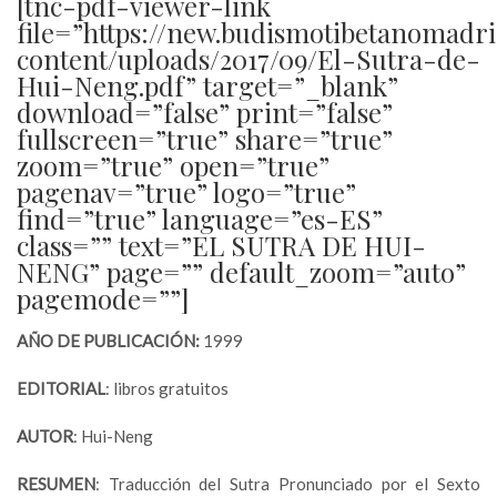
[tnc-pdf-viewer-link
file=”https://new.budismotibetanomadr
content/uploads/2017/09/El-Sutra-de-
Hui-Neng.pdf” target=”_blank”
download=”false” print=”false”
fullscreen=”true” share=”true”
zoom=”true” open=”true”
pagenav=”true” logo=”true”
find=”true” language=”es-ES”
class=”” text=”EL SUTRA DE HUI-
NENG” page=”” default_zoom=”auto”
pagemode=””]
AÑO DE PUBLICACIÓN:
1999
EDITORIAL
: libros gratuitos
AUTOR
: Hui-Neng
RESUMEN
: Traducción del Sutra Pronunciado por el Sexto