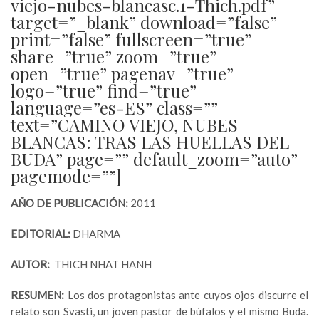
viejo-nubes-blancasc.1-Thich.pdf”
target=”_blank” download=”false”
print=”false” fullscreen=”true”
share=”true” zoom=”true”
open=”true” pagenav=”true”
logo=”true” find=”true”
language=”es-ES” class=””
text=”CAMINO VIEJO, NUBES
BLANCAS: TRAS LAS HUELLAS DEL
BUDA” page=”” default_zoom=”auto”
pagemode=””]
AÑO DE PUBLICACIÓN:
2011
EDITORIAL:
DHARMA
AUTOR:
THICH NHAT HANH
RESUMEN:
Los dos protagonistas ante cuyos ojos discurre el
relato son Svasti, un joven pastor de búfalos y el mismo Buda.