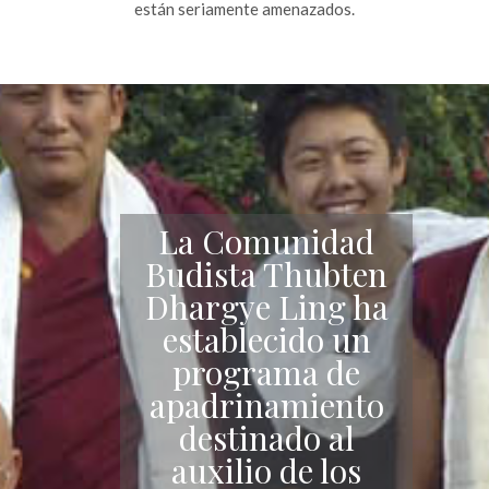
están seriamente amenazados.
La Comunidad
Budista Thubten
Dhargye Ling ha
establecido un
programa de
apadrinamiento
destinado al
auxilio de los