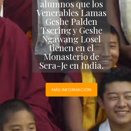
alumnos que los
Venerables Lamas
Geshe Palden
Tsering y Geshe
Ngawang Losel
tienen en el
Monasterio de
Sera-Je en India.
MÁS INFORMACIÓN