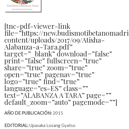
[tnc-pdf-viewer-link
file=”https://new.budismotibetanomadr
content/uploads/2017/09/Atisha-
Alabanza-a-Tara.pdf”
target=”_blank” download=”false”
print=”false” fullscreen=”true”
share=”true” zoom=”true”
open=”true” pagenav=”true”
logo=”true” find=”true”
language=”es-ES” class=””
text=”ALABANZA A TARA” page=””
default_zoom=”auto” pagemode=””]
AÑO DE PUBLICACIÓN:
2015
EDITORIAL:
Upasaka Losang Gyatso