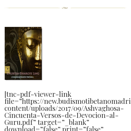
[tnc-pdf-viewer-link
file=”https://new.budismotibetanomadr
content/uploads/2017/09/Ashvaghosa-
Cincuenta-Versos-de-Devocion-al-
Guru.pdf” target=”_blank”
download=”false” print=”false”