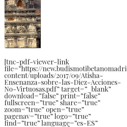
[tnc-pdf-viewer-link
file=”https://new.budismotibetanomadr
content/uploads/2017/09/Atisha-
Ensenanza-sobre-las-Diez-Acciones-
No-Virtuosas.pdf” target=”_blank”
download=”false” print=”false”
fullscreen=”true” share=”true”
zoom=”true” open=”true”
pagenav=”true” logo=”true”
find=”true” language=”es-ES”