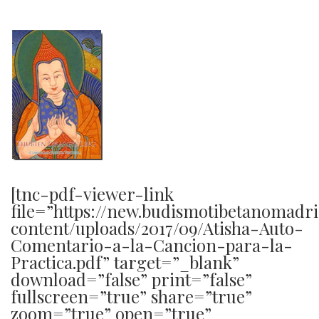
[tnc-pdf-viewer-link
file=”https://new.budismotibetanomadr
content/uploads/2017/09/Atisha-Auto-
Comentario-a-la-Cancion-para-la-
Practica.pdf” target=”_blank”
download=”false” print=”false”
fullscreen=”true” share=”true”
zoom=”true” open=”true”