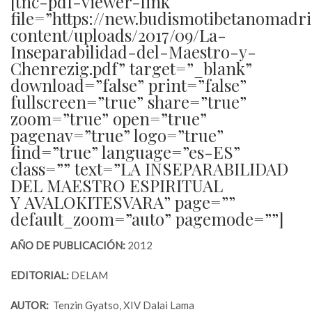
[tnc-pdf-viewer-link
file=”https://new.budismotibetanomadr
content/uploads/2017/09/La-
Inseparabilidad-del-Maestro-y-
Chenrezig.pdf” target=”_blank”
download=”false” print=”false”
fullscreen=”true” share=”true”
zoom=”true” open=”true”
pagenav=”true” logo=”true”
find=”true” language=”es-ES”
class=”” text=”LA INSEPARABILIDAD
DEL MAESTRO ESPIRITUAL
Y AVALOKITESVARA” page=””
default_zoom=”auto” pagemode=””]
AÑO DE PUBLICACIÓN:
2012
EDITORIAL:
DELAM
AUTOR:
Tenzin Gyatso, XIV Dalai Lama