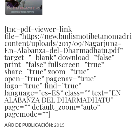
[tnc-pdf-viewer-link
file=”https://new.budismotibetanomadr
content/uploads/2017/09/Nagarjuna-
En-Alabanza-del-Dharmadhatu.pdf”
target=”_blank” download=”false”
print=”false” fullscreen=”true”
share=”true” zoom=”true”
open=”true” pagenav=”true”
logo=”true” find=”true”
language=”es-ES” class=”” text=”EN
ALABANZA DEL DHARMADHATU”
page=”” default_zoom=”auto”
pagemode=””]
AÑO DE PUBLICACIÓN:
2015