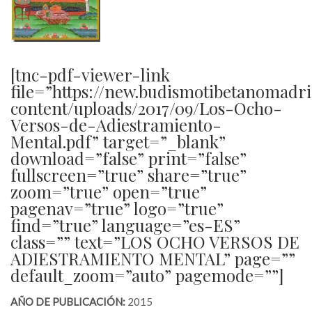
[tnc-pdf-viewer-link
file=”https://new.budismotibetanomadr
content/uploads/2017/09/Los-Ocho-
Versos-de-Adiestramiento-
Mental.pdf” target=”_blank”
download=”false” print=”false”
fullscreen=”true” share=”true”
zoom=”true” open=”true”
pagenav=”true” logo=”true”
find=”true” language=”es-ES”
class=”” text=”LOS OCHO VERSOS DE
ADIESTRAMIENTO MENTAL” page=””
default_zoom=”auto” pagemode=””]
AÑO DE PUBLICACIÓN:
2015