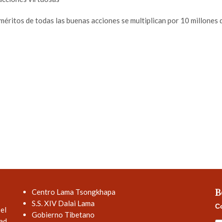
s méritos de todas las buenas acciones se multiplican por 10 millones 
B
Centro Lama Tsongkhapa
S.S. XIV Dalai Lama
Co
el
Gobierno Tibetano
dad