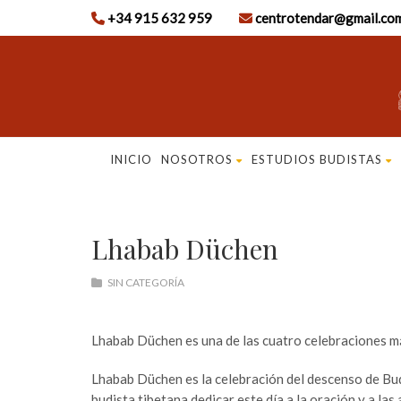
+34 915 632 959
centrotendar@gmail.co
INICIO
NOSOTROS
ESTUDIOS BUDISTAS
Lhabab Düchen
SIN CATEGORÍA
Lhabab Düchen es una de las cuatro celebraciones más
Lhabab Düchen es la celebración del descenso de Bud
budista tibetana dedicar este día a la oración y a las