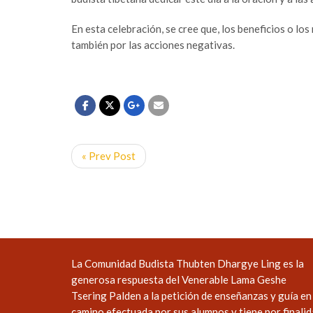
En esta celebración, se cree que, los beneficios o lo
también por las acciones negativas.
« Prev Post
La Comunidad Budista Thubten Dhargye Ling es la
generosa respuesta del Venerable Lama Geshe
Tsering Palden a la petición de enseñanzas y guía en 
camino efectuada por sus alumnos y tiene por finali