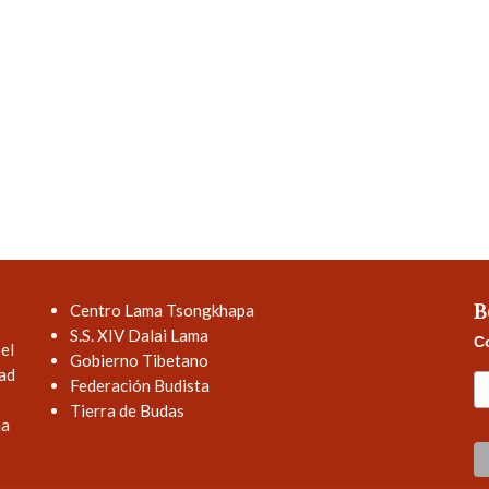
B
Centro Lama Tsongkhapa
S.S. XIV Dalai Lama
Co
el
Gobierno Tibetano
dad
Federación Budista
Tierra de Budas
na