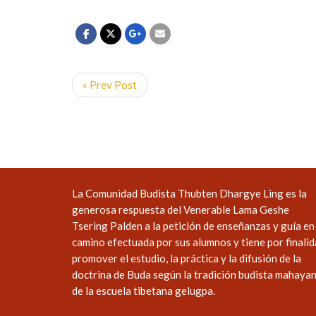
« Prev Post
La Comunidad Budista Thubten Dhargye Ling es la
generosa respuesta del Venerable Lama Geshe
Tsering Palden a la petición de enseñanzas y guía en 
camino efectuada por sus alumnos y tiene por finali
promover el estudio, la práctica y la difusión de la
doctrina de Buda según la tradición budista mahaya
de la escuela tibetana gelugpa.