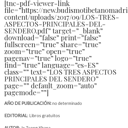
[tnc-pdf-viewer-link
file=”https://new.budismotibetanomadr
content/uploads/2017/09/LOS-TRES-
ASPECTOS-PRINCIPALES-DEL-
SENDERO.pdf” target=”_blank”
download=”false” print=”false”
fullscreen=”true” share=”true”
zoom=”true” open=”true”
pagenav=”true” logo=”true”
find=”true” language=”es-ES”
class=”” text=”LOS TRES ASPECTOS
PRINCIPALES DEL SENDERO”
page=”” default_zoom=”auto”
pagemode=””]
AÑO DE PUBLICACIÓN:
no determinado
EDITORIAL
: Libros gratuitos
AUTOR
: Je Tsong Khapa