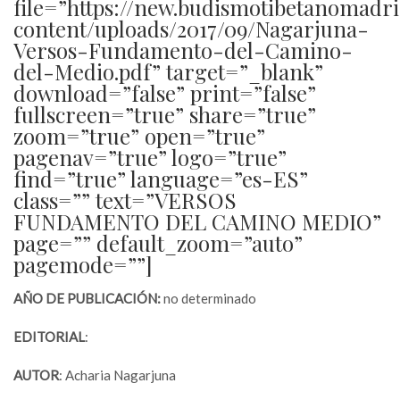
file=”https://new.budismotibetanomadr
content/uploads/2017/09/Nagarjuna-
Versos-Fundamento-del-Camino-
del-Medio.pdf” target=”_blank”
download=”false” print=”false”
fullscreen=”true” share=”true”
zoom=”true” open=”true”
pagenav=”true” logo=”true”
find=”true” language=”es-ES”
class=”” text=”VERSOS
FUNDAMENTO DEL CAMINO MEDIO”
page=”” default_zoom=”auto”
pagemode=””]
AÑO DE PUBLICACIÓN:
no determinado
EDITORIAL
:
AUTOR
: Acharia Nagarjuna