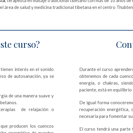
sta
, terapeuta en masaje tradicional tibetano con más de 10 años de 
l área de salud y medicina tradicional tibetana en el centro Thubte
este curso?
Cont
 tienen interés en el sonido
Durante el curso aprendere
eso de autosanación, ya se
obtenemos de cada cuenco 
energía, o chakras, siend
paciente, está en equilibrio 
rgía de una manera suave y
tibetanos.
De igual forma conoceremos
terapias de relajación o
recuperación energética, 
necesaria para fomentar su
 que producen los cuencos
El curso tendrá una parte 
uito energético de nuestro