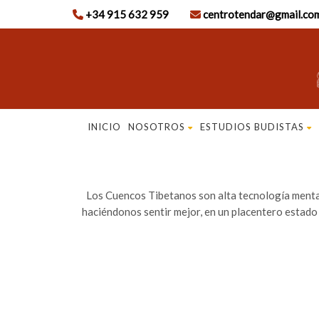
+34 915 632 959
centrotendar@gmail.co
INICIO
NOSOTROS
ESTUDIOS BUDISTAS
Los Cuencos Tibetanos son alta tecnología mental
haciéndonos sentir mejor, en un placentero estado 