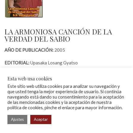
LA ARMONIOSA CANCIÓN DE LA
VERDAD DEL SABIO
AÑO DE PUBLICACIÓN:
2005
EDITORIAL:
Upasaka Losang Gyatso
AUTOR:
XIVº Dalai Lama
Esta web usa cookies
Este sitio web utiliza cookies para analizar su navegación y
RESUMEN:
Esta es una oración de aspiración para que las
que usted tenga la mejor experiencia de usuario. Si continúa
preciosas enseñanzas no sectarias del Buda permanezcan sin
navegando está dando su consentimiento para la aceptación
declinar en la Tierra de las Nieves, y se difundan ampliamente
de las mencionadas cookies y la aceptación de nuestra
política de cookies, pinche el enlace para mayor información.
en esta edad final, como una gloriosa expresión del mérito de
los seres.
Ajustes
Aceptar